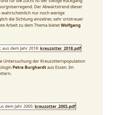
und für die Zucht ist der stetige Rückgang
esorgniserregend. Der Abwärtstrend dieser
n wahrscheinlich nur noch wenige
ch die Sichtung einzelner, sehr ortstreuer
ante Arbeit zu dem Thema bietet
Wolfgang
, aus dem Jahr 2018:
kreuzotter_2018.pdf
die Untersuchung der Kreuzotternpopulation
iologin
Petra Burghardt
aus Essen. Im
ttern.
us dem Jahr 2005:
kreuzotter_2005.pdf