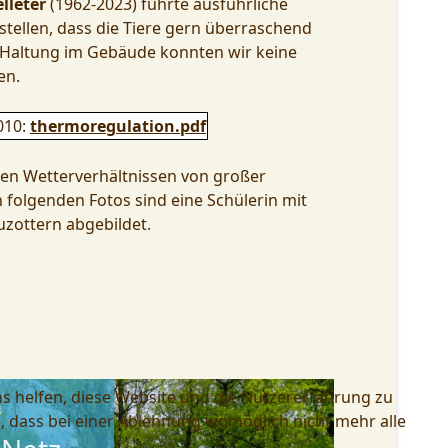
lleter
(1962-2023) führte ausführliche
tellen, dass die Tiere gern überraschend
ie Haltung im Gebäude konnten wir keine
en.
010:
thermoregulation.pdf
en Wetterverhältnissen von großer
folgenden Fotos sind eine Schülerin mit
uzottern abgebildet.
ns helfen, diese Website und die Nutzererfahrung zu
4
e, dass bei einer Ablehnung womöglich nicht mehr alle