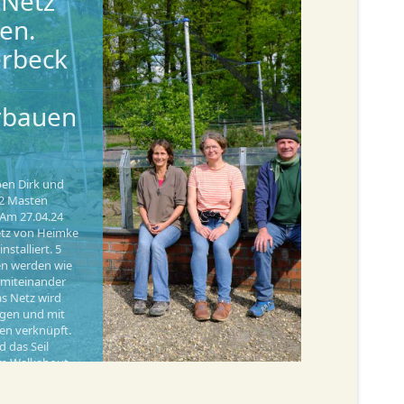
. Netz
en.
rbeck
rbauen
ben Dirk und
e 2 Masten
 Am 27.04.24
tz von Heimke
stalliert. 5
n werden wie
t miteinander
s Netz wird
gen und mit
en verknüpft.
 das Seil
om Walkabout
mmen. Jens
 mit der