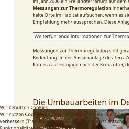
im Jahr 2006 ein Freilandterrarium auf dem
Messungen zur Thermoregulation
innerha
kalte Orte im Habitat aufsuchen, wenn es si
Empfehlung mehr aussprechen. Diese Anlage 
Weiterführende Informationen zur Thermoge
Messungen zur Thermoregulation sind gerad
Bedeutung. In der Aussenanlage des TerraZo
Kamera auf Fotojagd nach der Kreuzotter, d
Die Umbauarbeiten im De
Wir benutzen Cookies
Wir nutzen Cookies auf unserer Website. Einige von ihnen s
APRIL 18, 2024
verbessern (Tracking Cookies). Sie können selbst entscheid
Funktionalitäten der Seite zur Verfügung stehen.