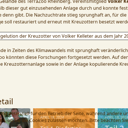
 Gelände des TerraZoo Rheinberg. Vereinsmitglied
Volker Ke
lb dieser gut einzusehenden Anlage durch und konnte fests
e denn gibt. Die Nachzuchtrate stieg sprunghaft an, für d
soll restauriert und erneut mit Kreuzottern besetzt werd
lution der Kreuzotter von Volker Kelleter aus dem Jahr 2
e in Zeiten des Klimawandels mit sprunghaft veränderlich
o könnten diese Forschungen fortgesetzt werden. Auf den 
ie Kreuzotternanlage sowie in der Anlage kopulierende Kre
tail
ind essenziell für den Betrieb der Seite, während andere u
APRIL 18, 2024
APRIL 18, 202
en, ob Sie die Cookies zulassen möchten. Bitte beachten Si